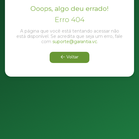
Ooops, algo deu errado!
Erro 404
A página que você está tentando acessar não
está disponível. Se acredita que seja um erro, fale
com
suporte@garantia.vc
.
Voltar