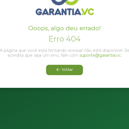
Ooops, algo deu errado!
Erro 404
A página que você está tentando acessar não está disponível. S
acredita que seja um erro, fale com
suporte@garantia.vc
.
Voltar